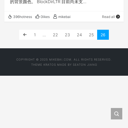
的背景颜色。 BlockDirLTR 目前尚未支
持。 BlockDirRTL 目前尚未支持。 Bold 切换当前选中区
的粗体显示与否。 BrowseMode 目前尚未支
396hotness
0likes
mikebai
Read all
持。 Copy 将当前选中区复制到剪贴
板。 CreateBookmark 创建一个书签锚或获取当前选中
1
…
22
23
24
25
26
区或插入点的书签锚的名称。 CreateLink 在当前选中区
上插入超级链接，或显示一个对话框允许用户指定要为当
前选中区插入的超级链接的 URL。 Cut 将当前选中区复
COPYRIGHT © 2025 MIKEBAI.COM. ALL RIGHTS RESERVED.
制到剪贴板并删除之。 Delete 删除当前选中
THEME
KRATOS
MADE BY
SEATON JIANG
区。 DirLTR 目前尚未支持。 DirRTL 目前尚未支
持。 EditMode 目前尚未支持。 FontName 设置或获取
当前选中区的字体。 FontSize 设置或获取当前选中区的
字体大小。 ForeColor 设置或获取当前选中区的前景(文
本)颜色。 FormatBlock 设置当前块格式化标
签。 Indent 增加选中文本的缩进。 InlineDirLTR 目前尚
未支持。 InlineDirRTL 目前尚未支持。 InsertButton 用
按钮控件覆盖当前选中区。 InsertFieldset 用方框覆盖当