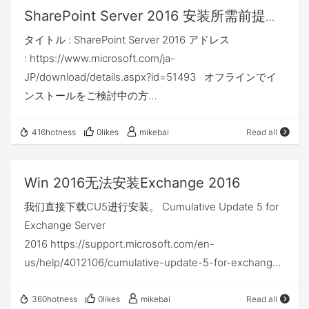
或者见名知义的名称，为了以后访问更加方便（可选步
我们虽然只是简单地创建了一个域，但其实从逻辑上讲是
SharePoint Server 2016 安装所需前提条
骤），如下图： 注：简单介绍下我的虚机配置，个
创建了一个域林。因为域一定要隶属于域树，域树一定要
件
タイトル : SharePoint Server 2016 アドレス
人开发，不开搜索（搜索需要多给2GB内存），给的4核
隶属于域林。因为我们实际上是创建了一个域林，虽然这
: https://www.microsoft.com/ja-
心cpu，6GB内存，200GB硬盘。不开搜索和Project服务
个域林内只有一棵域树，域树内只有一个树根。输入域
JP/download/details.aspx?id=51493 オフラインでイ
的情况下，运行状况良好（我这里的配置，都是测试使
名：adtest.com。 去掉“DNS服务器”的勾选项，输入还原
ンストールをご検討中の方
用；生成环境参考SharePoint Server 2016 的硬件和软件
模式密码（此密码在本系列后续中的‘恢复域控制器’会用
============================ 下記の必要な
要求，链接附在最后）。 3、修改IP地址为静态IP，
到），
ソフトウェアを事前にダウンロード、インストールいた
一般情况会用cmd命令（IpConfig/All）看一下IP，把当前
416hotness
0likes
mikebai
Read all
だくことで、インターネットにサーバーを接続せずにイ
的地址写成静态就可以了，如下图： 注：因为访问
ンストールできます。 オフラインでインストールする
可能用到IP访问，申请域名也需要静态IP，所以IP最好不
Win 2016无法安装Exchange 2016
際の一助となれば幸いです。 .NET Framework 3.5 の
要动态；当然，如果你仅仅使用主机名访问，动态IP也是
我们直接下载CU5进行安装。 Cumulative Update 5 for
インストール手順 ———————————————
可以的 4、关闭IE增强的安全设置，否则以后每次在
Exchange Server
SQL Server と SharePoint Server のどちらをインストー
服务器上访问外网，都有如下提示，很烦人；当然，如果
2016 https://support.microsoft.com/en-
ルする場合も、.NET Framework 3.5 が必要です。 オフ
你的服务器，没有如下提示，忽略之（可选步骤）；
us/help/4012106/cumulative-update-5-for-exchange-
ラインの環境でも OS のインストール メディアを使用す
server-2016 Download Cumulative Update 5 for
ることで、.NET Framework 3.5 を有効することができ
Exchange Server 2016 (KB4012106) from Official
ますので、下記のコマンドにてインストールをしてくだ
360hotness
0likes
mikebai
Read all