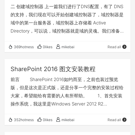
二 创建域控制器 上一篇我们进行了DNS配置，有了 DNS
的支持，我们现在可以开始创建域控制器了，域控制器是
域中的第一台服务器，域控制器上存储着 Active
Directory，可以说，域控制器就是域的灵魂。我们准备在
Florence 上创建域控制器，首先检查 Florence 网卡的
TCP /IP 属性，注意，Florence 应该使用 192.168.11.1 作
369hotness
0likes
mikebai
Read all
为自己的 DNS 服务器。 因为我们刚刚在 192.168.11.1 上
创建了 adtest.com 区域。 1、添加“AD域服务”角色 首
SharePoint 2016 图文安装教程
先，我们需要添加域服务角色，此过程类似于“DNS服
前言 SharePoint 2016如约而至，之前也装过预览
务”角色添加，这里不再重复讲， 如有需要，请参
版，但是这次是正式版，还是分享一个完整的安装过程给
照 http://blog.csdn.net/ronsarah/article/details/942375
大家，希望能给有需要的人有所帮助。 1、首先安装
9 2、添加新域（提升域控制器） 添加好域服务角色后，
操作系统，我这里是Windows Server 2012 R2
打开服务器管理器，会看右上角一栏中的旗帜图标下有一
DataCenter版本，如下图： 注：SharePoint 软件环
个黄色的警告，点击后会弹出如下图所示， 然后点击“将
境要求操作系统是：Windows Server 2012 R2 Standard
此服务器提升为域控制器”，打开域服务配置向导，如下
352hotness
0likes
mikebai
Read all
或 Datacenter 的 64 位版本 2、修改计算机为友好
图所示，我们选择“添加新林”，这个选项是什么意思呢？