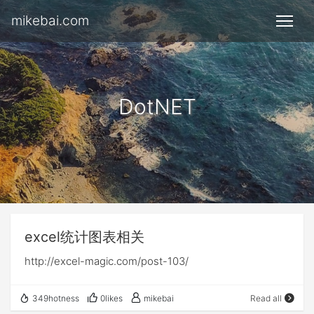
mikebai.com
DotNET
excel统计图表相关
http://excel-magic.com/post-103/
349hotness
0likes
mikebai
Read all