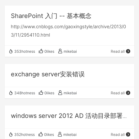
SharePoint 入门 -- 基本概念
http://www.cnblogs.com/gaoxingstyle/archive/2013/0
3/11/2954110.html
353hotness
0likes
mikebai
Read all
exchange server安装错误
348hotness
0likes
mikebai
Read all
windows server 2012 AD 活动目录部署
系列（一）DNS 配置
352hotness
0likes
mikebai
Read all