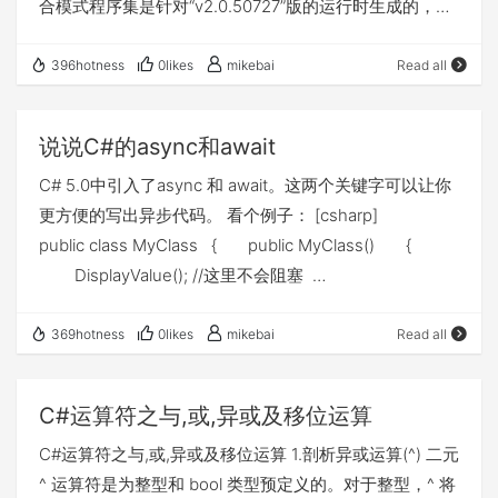
合模式程序集是针对“v2.0.50727”版的运行时生成的，在
没有配置其他信息的情况下，无法在 4.0 运行时中加载该
程序集 其调用的方法是从sqlite数据库中获取原来已经使
396hotness
0likes
mikebai
Read all
用过的数据库连接，当时也没注意，就是准备设断点然后
单步调试，结果竟然是断点无法进入方法体内，后来仔细
说说C#的async和await
看了一下方法体的时候发现了一个问题，就是现有的
C# 5.0中引入了async 和 await。这两个关键字可以让你
System.Data.Sqlite这个数据访问provider是针对.NET2.0
更方便的写出异步代码。 看个例子： [csharp]
环境开发（最新的版本是1.0.66.0,2010年4月18日发布
public class MyClass { public MyClass() {
的），而目前官方也没有给出最新的.NET4的数据访问支
DisplayValue(); //这里不会阻塞
持。 既然出现这个问题，那肯定是上GOOGLE搜索解决
System.Diagnostics.Debug.WriteLine("MyClass()
方案，毕竟微软不可能因为升级到了.NET4.0的程序无法
End."); }
访问.NET2.0的程序集吧。后来在著名的
369hotness
0likes
mikebai
Read all
public Task<double> GetValueAsync(double num1,
stackoverflow.com上果然找到了解决方案，就是在
double num2) { return Task.Run(() => {
app.config中添加一个配置节：startup 1 2 3 <startup
C#运算符之与,或,异或及移位运算
for (int i = 0; i < 1000000; i++) {
useLegacyV2RuntimeActivationPolicy="true">
C#运算符之与,或,异或及移位运算 1.剖析异或运算(^) 二元
num1 = num1 / num2; }
<supportedRuntime version="v4.0"/> </startup> 这
^ 运算符是为整型和 bool 类型预定义的。对于整型，^ 将
return num1; }); }
段配置节的意思是（参考自MSDN，具体地址：