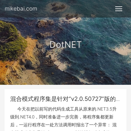
mikebai.com
DotNET
混合模式程序集是针对“v2.0.50727”版的
运行时生成的，在没有配置其他信息的情
今天在把以前写的代码生成工具从原来的.NET3.5升
况下，无法在 4.0 运行时中加载该程序集
级到.NET4.0，同时准备进一步完善，将程序集都更新
后，一运行程序在一处方法调用时报出了一个异常： 混