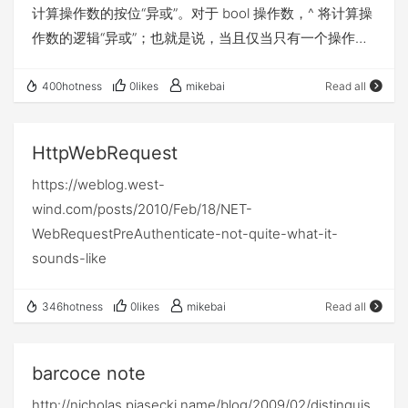
计算操作数的按位“异或”。对于 bool 操作数，^ 将计算操
public async void DisplayValue() {
http://msdn.microsoft.com/zh-
作数的逻辑“异或”；也就是说，当且仅当只有一个操作数
double result = await GetValueAsync(1234.5, 1.01)
cn/library/bbx34a2h.aspx）： 启用 .NET Framework
为 true 时，结果才为 true。 数值运算举例 按位异或的3
;//此处会开新线程处理GetValueAsync任务，然后方法马
2.0 版 运行时激活策略，这是通过使用最新支持的运行时
个特点: (1) 0^0=0,0^1=1 0异或任何数＝任何数 (2)
上返回 //这之后的所有代码都会被封装成委托，在
400hotness
0likes
mikebai
Read all
加载所有程序集。 注意：由于config配置文件的特性，如
1^0=1,1^1=0 1异或任何数－任何数取反 (3)
GetValueAsync任务完成时调用
果在config配置文件中存在configSections节点，则必须
1^1=0,0^0=0 任何数异或自己＝把自己置0 例如：
System.Diagnostics.Debug.WriteLine("Val
将configSections放在一个，否则会引发异常：配置系统
HttpWebRequest
10100001^00010001=10110000 按位异或的几个常见用
未能初始化 在原来.NET2.0，.NET3.5的时候，由于程
https://weblog.west-
途: (1) 使某些特定的位翻转 例如对数10100001的第2
序运行环境本质还是.NET2.0，而到了.NET4.0由于整个程
wind.com/posts/2010/Feb/18/NET-
位和第3位翻转，则可以将该数与00000110进行按位异或
序集的版本更新，以前使用.NET2.0所编写的程序集
WebRequestPreAuthenticate-not-quite-what-it-
运算。 10100001^00000110 = 10100111 (2)
与.NET4.0的程序集继续拧互操作的时候就会出现上面所
sounds-like
实现两个值的交换，而不必使用临时变量。 例如交换
说的兼容性问题。 通过MSDN，我们可以知道，startup
两个整数a=10100001，b=00000110的值，可通过下列
配置节中的useLegacyV2RuntimeActivationPolicy属性
语句实现： a = a^b； //a=10100111
346hotness
0likes
mikebai
Read all
是在.NET4.0中新增的，默认是false，表示： 使用默认的
b = b^a； //b=10100001 a =
.NET Framework 4 激活策略，该激活策略将加载 .NET
a^b； //a=00000110 (3) 在汇编语言中经常用于将变
Framework 4 通过使用公共语言运行时 (CLR) 版本 4 所
barcoce note
量置零： xor a，a (4) 快速判断两个值是否相等 举
创建的程序集，以及 CLR 早期版本通过使用受支持的低
http://nicholas.piasecki.name/blog/2009/02/distinguis
例1: 判断两个整数a，b是否相等，则可通过下列语句实