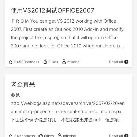
Raw-Input-from-C-to-handle-multiple-keyboard
使用VS2012调试OFFICE2007
ＦＲＯＭ You can get VS 2012 working with Office
2007. First create an Outlook 2010 Add-In and modify
the project file (.csproj) so that it will open in Office
2007 and not look for Office 2010 when run. Here is
the project settings change (Outlook example):
Source XPath:
34530hotness
0likes
mikebai
Read all
//Project/ProjectExtensions/VisualStudio/FlavorPropert
ies/ProjectProperties/@DebugInfoExeName
老金真呆
参见
http://weblogs.asp.net/soever/archive/2007/02/20/en
umerating-projects-in-a-visual-studio-solution.aspx
下面这个例子说是好用，不过我跑出来是null，但是项目
列表个数的确对。 你自己研究下吧
http://www.wwwlicious.com/2011/03/envdte-getting-
343hotness
0likes
mikebai
Read all