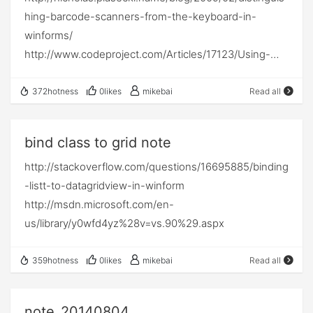
于版本 4 的最高 CLR 版本所创建的程序集。 现在如果
hing-barcode-scanners-from-the-keyboard-in-
现： return ((a ^ b) == 0) 举例2: Linux中最初的
当程序在.NET4.0环境下要使用.NET2.0及.NET3.5的程序
winforms/
ipv6_addr_equal()函数的实现如下: static inline int
时就必须将 useLegacyV2RuntimeActivationPolicy设置
http://www.codeproject.com/Articles/17123/Using-
ipv6_addr_equal(const struct in6_addr *a1, const struct
为true，同时还要注意，需要在startup配置节的字节中添
Raw-Input-from-C-to-handle-multiple-keyboard
in6_addr *a2) { return (a1->s6_addr32[0] == a2-
加 supportedRuntime配置节，并指定为“v4.0”，表示使
372hotness
0likes
mikebai
Read all
>s6_addr32[0] && a1->s6_addr32[1] == a2-
用.NET4.0运行时来运行程序。 有关更多startup及其子
>s6_addr32[1] && a1->s6_addr32[2] == a2-
级可以查看MSDN： startup：
>s6_addr32[2] && a1->s6_addr32[3] == a2-
http://msdn.microsoft.com/zh-
bind class to grid note
>s6_addr32[3]); } 可以利用按位异或实现快速比
cn/library/bbx34a2h.aspx supportedRuntime：
http://stackoverflow.com/questions/16695885/binding
较, 最新的实现已经修改为: static inline int
http://msdn.microsoft.com/zh-
-listt-to-datagridview-in-winform
ipv6_addr_equal(const struct in6_addr *a1, const struct
cn/library/w4atty68.aspx 作者：kyo-yo 出处：
http://msdn.microsoft.com/en-
in6_addr *a2) { return (((a1->s6_addr32[0] ^ a2-
http://kyo-yo.cnblogs.com 本文版权归作者和博客园共
us/library/y0wfd4yz%28v=vs.90%29.aspx
>s6_addr32[0]) | (a1->s6_addr32[1] ^ a2-
有，欢迎转载，但未经作者同意必须保留此段声明，且在
>s6_addr32[1]) | (a1->s6_addr32[2] ^ a2-
文章页面明显位置给出原文连接，否则保留追究法律责任
359hotness
0likes
mikebai
Read all
>s6_addr32[2]) | (a1->s6_addr32[3] ^ a2-
的权利。
>s6_addr32[3])) == 0); } 2 & 运算符(与) 1 & 0 为0 0 &
0 为0 1 & 1 为1 3 | 运算符(或) 1 | 0 为1 0 | 0 为0 1 | 1 为1
note_20140804