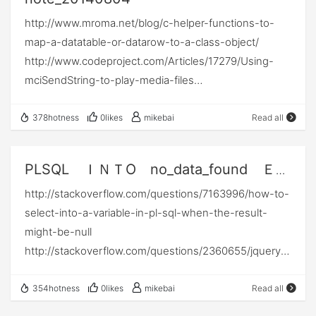
------------------ C#移位运算(左移和右移) C#是用
http://www.mroma.net/blog/c-helper-functions-to-
<<(左移) 和 >>（右移） 运算符是用来执行移位运算。
map-a-datatable-or-datarow-to-a-class-object/
左移 (<<) 将第一个操作数向左移动第二个操作数指定的
http://www.codeproject.com/Articles/17279/Using-
位数，空出的位置补0。 左移相当于乘. 左移一位相当于
mciSendString-to-play-media-files
乘2;左移两位相当于乘4;左移三位相当于乘8。 x<<1=
http://www.honeywellaidc.com/zh-
x*2 x<<2= x*4 x<<3= x*8 x<<4= x*16 同理, 右移
CN/Pages/Product.aspx?category=2d-barcode-
378hotness
0likes
mikebai
Read all
即相反： 右移 (>>) 将第一个操作数向右移动第二个操
scanner&cat=HSM&pid=1900 enon 1900, 1910, 1902,
作数所指定的位数，空出的位置补0。 右移相当于整除.
1912, and Granit 1910i, 1911i User's Guide Xenon-UG
右移一位相当于除以2;右移两位相当于除以4;右移三位相
PLSQL ＩＮＴO no_data_found ＥＸ
Rev J 8/14
当于除以8。 x>>1= x/2 x>>2= x/4 x>>3= x/8
ＣＥＰＴＩＯＮ
http://stackoverflow.com/questions/7163996/how-to-
http://www.idautomation.com/kb/scan_function_keys.
x>>4=x/16 如 int i = 7; int j = 2; Console.WriteLine(i
select-into-a-variable-in-pl-sql-when-the-result-
html http://www.chongshang.com.cn/news/view.asp?
>> j); //输出结果为1 当声明重载C#移位运算符时，第
might-be-null
id=467
一个操作数的类型必须总是包含运算符声明的类或结构，
http://stackoverflow.com/questions/2360655/jquery-
http://stackoverflow.com/questions/587840/how-to-
并且第二个操作数的类型必须总是 int,如： class
event-handlers-always-execute-in-order-they-were-
distinguish-between-multiple-input-devices-in-c-
Program { static void Main(string[] args)
bound-any-way-around-t
sharp/589326#589326
354hotness
0likes
mikebai
Read all
{ ShiftClass shift1 = new ShiftClass(5,…
http://www.codeproject.com/Articles/17123/Using-