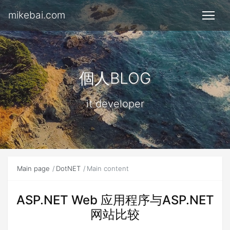
mikebai.com
個人BLOG
it developer
Main page
DotNET
Main content
ASP.NET Web 应用程序与ASP.NET
网站比较