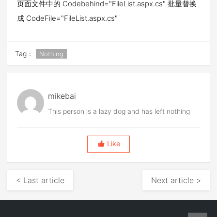
页面文件中的 Codebehind="FileList.aspx.cs" 批量替换
成 CodeFile="FileList.aspx.cs"
Tag：
Nothing
mikebai
This person is a lazy dog and has left nothing
Like
< Last article
Next article >