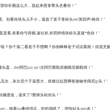
望你长额这么大，急起来恩拿尊头含桑你！”
别看你块头儿不小，逼急了老子拿砖头se(第四声)格你！”
看,表看你亏得都,凑社袄,袄照样情块砖头直接*色你！”
啦？你个落二看老子不惯啊？你倒棒棒老子试试看闹！你混充魁
，dei阿巴juo jia i次阿巴掰勒居都噶尼都勒得！”
次，灰次尼个子逼恩大，抓难过起恩啊爸饶轴专阔尼gi头！”
你腩度改，逼夹了?掰择头哈你头！”
n，猫看no桑得强豆，犯的我吼了，捞快钻头zen杀！”