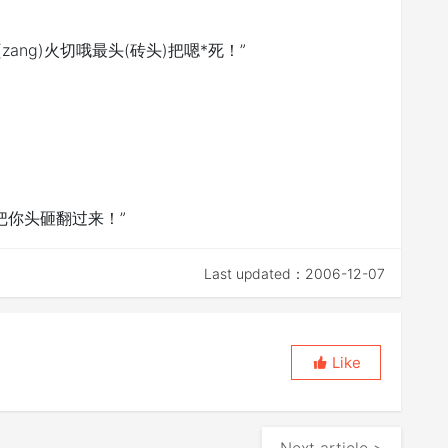
g)火切哦最头(砖头)把嗯*死！”
把你头砸翻过来！”
Last updated：2006-12-07
Like