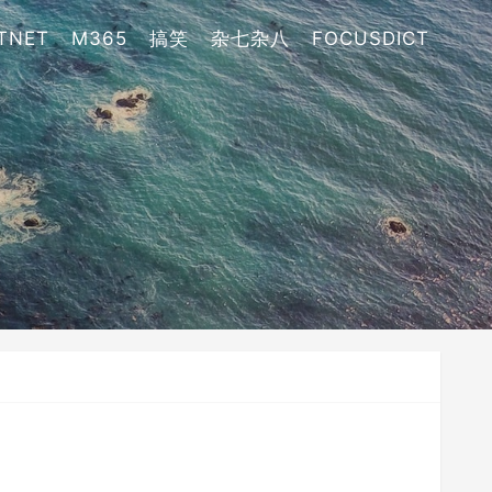
TNET
M365
搞笑
杂七杂八
FOCUSDICT