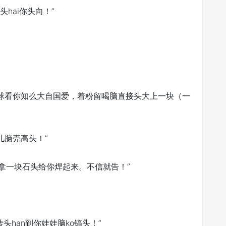
hai你头向！”
球看你知么大自国爱，着粉留喝脑直接头大上一块（一
脑壳高头！”
拿一块石头给你焊起来。不信就告！”
han到你娃娃脑ko镐头！”