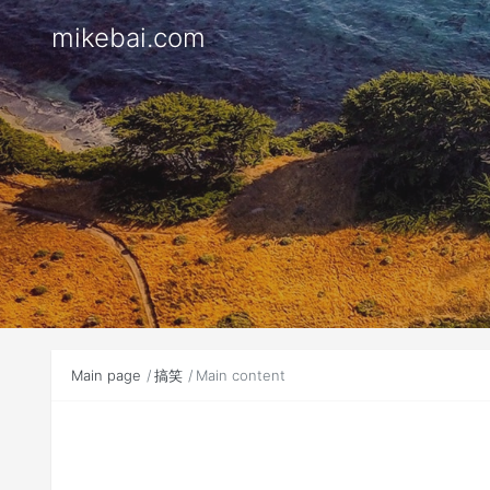
mikebai.com
Main page
搞笑
Main content