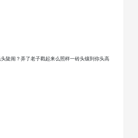
头陡闹？弄了老子戳起来么照样一砖头镶到你头高