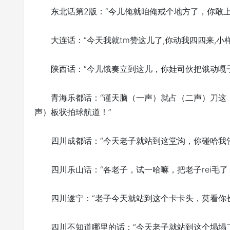
东北话第2版：“今儿俺就咱俺戒个地方了，你敢上来你
大连话：“今天我就tm赞这儿了,你动我四四来,小样儿,
陕西话：“今儿饿奏立到这儿，你娃司伙把饿动嘎子
青海乐都话：“谨天脑（一声）就占（二声）刀这（
声）板状拍球航道！”
四川成都话：“今天老子就站到这堂沟，你碰哈我告
四川乐山话：“各老子，试一哈嘛，把老子rei毛了
四川遂宁：“老子今天就站到这个卡卡头，莫看你长得拽
四川不知道哪里的话：“今天老子就站到这个塌塌了，你