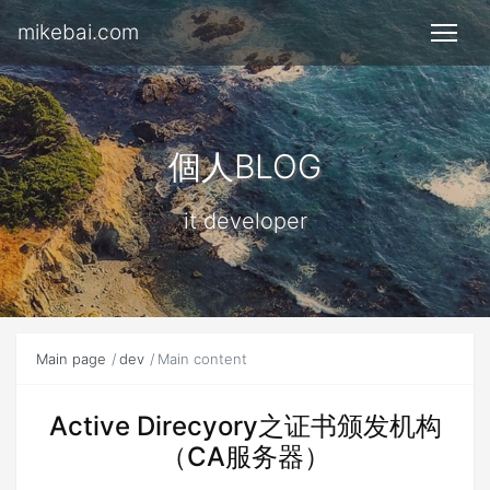
mikebai.com
個人BLOG
it developer
Main page
dev
Main content
Active Direcyory之证书颁发机构
（CA服务器）