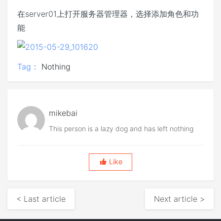
在server01上打开服务器管理器，选择添加角色和功
能
Tag：
Nothing
mikebai
This person is a lazy dog and has left nothing
Like
< Last article
Next article >