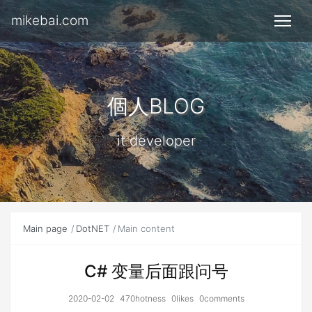
mikebai.com
個人BLOG
it developer
Main page
DotNET
Main content
C# 变量后面跟问号
2020-02-02
470hotness
0likes
0comments