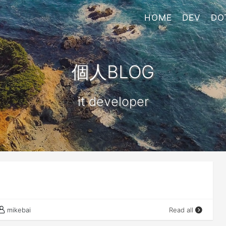
HOME
DEV
DO
個人BLOG
it developer
mikebai
Read all