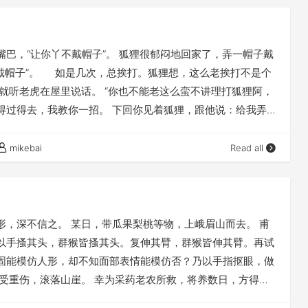
巴，“让你丫不戴帽子”。 狐狸很郁闷地回家了，弄一帽子戴
戴帽子”。 如是几次，总挨打。狐狸想，这么老挨打不是个
就听老虎在屋里说话。 “你也不能老这么蛮不讲理打狐狸阿，
得过得去，我教你一招。 下回你见着狐狸，跟他说：给我弄
我要的是洗衣粉，谁让你拿肥皂。 他拿洗衣粉来，你也能
去，给我找个女人来。他给你找个胖的，你打他一顿说我要瘦
mikebai
Read all
了，你也能打他，我面子上也能说得过去。”狐狸一听，得，
。老狼大喝一声：“你丫的去给我找点儿洗衣服的来。” 狐
听，嗯？有一手阿。又说：“去，给我找个女人来。” 狐狸还是
怒，伸手就给狐狸一个大嘴巴，“让你丫不戴帽子！”
，深不信之。 某日，带瓜果梨桃等物，上峨眉山而去。 甫
以手搔其头，群猴皆搔其头。复伸其臂，群猴皆伸其臂。再试
固能模仿人形，却不知面部表情能模仿否？乃以手指抠眼，做
受重伤，滚落山崖。 幸为采药老农所救，将养数日，方得痊
小鸡具实以答，老农大笑“公不闻人有人言，猴有猴语乎？以手