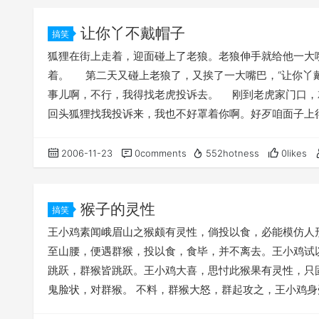
让你丫不戴帽子
搞笑
狐狸在街上走着，迎面碰上了老狼。老狼伸手就给他一大嘴
着。 第二天又碰上老狼了，又挨了一大嘴巴，“让你丫
事儿啊，不行，我得找老虎投诉去。 刚到老虎家门口，
回头狐狸找我投诉来，我也不好罩着你啊。好歹咱面子上
点儿洗衣服的来。他给你拿肥皂来，你就打他一顿的，说
打，说我要肥皂，谁让你拿洗衣粉。 要不然你跟他说，
2006-11-23
0comments
552hotness
0likes
的；给你找个瘦的，你也打一顿，说我要胖的。 这样不结
咱也别投诉了，回家吧。 第二天，狐狸在街上又撞上老狼
猴子的灵性
狸不慌不忙：“你是要洗衣粉阿，还是要肥皂啊？” 老狼一
搞笑
不慌不忙：“你是要胖的啊，还是瘦的？ ”老狼一听勃然大
王小鸡素闻峨眉山之猴颇有灵性，倘投以食，必能模仿人形
至山腰，便遇群猴，投以食，食毕，并不离去。王小鸡试
跳跃，群猴皆跳跃。王小鸡大喜，思忖此猴果有灵性，只
鬼脸状，对群猴。 不料，群猴大怒，群起攻之，王小鸡身
愈。老农曰“素未闻有猴伤人之事，公何以伤重如此？”王