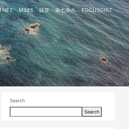
TNET
M365
搞笑
杂七杂八
FOCUSDICT
Search
Search